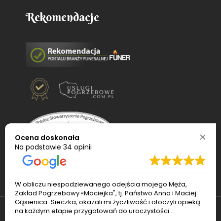
Rekomendacje
Ocena doskonała
Na podstawie
34 opinii
W obliczu niespodziewanego odejścia mojego Męża,
Zakład Pogrzebowy «Maciejka", tj. Państwo Anna i Maciej
Gąsienica-Sieczka, okazali mi życzliwość i otoczyli opieką
na każdym etapie przygotowań do uroczystości
pogrzebowej. Pan Maciej sprawnie ogarnął transport i