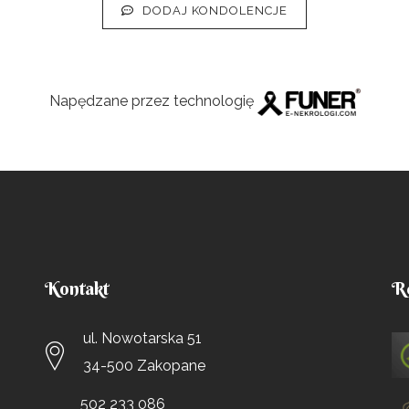
DODAJ KONDOLENCJE
Napędzane przez technologię
Kontakt
R
ul. Nowotarska 51
34-500 Zakopane
502 233 086