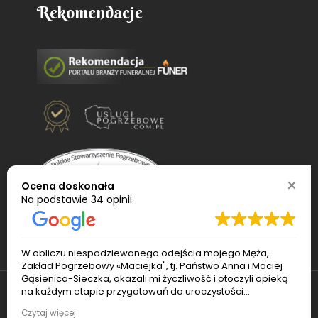
Rekomendacje
Ocena doskonała
Na podstawie
34 opinii
W obliczu niespodziewanego odejścia mojego Męża,
Zakład Pogrzebowy «Maciejka", tj. Państwo Anna i Maciej
Gąsienica-Sieczka, okazali mi życzliwość i otoczyli opieką
na każdym etapie przygotowań do uroczystości
pogrzebowej. Pan Maciej sprawnie ogarnął transport i
© 2022
Usługi pogrzebowe Maciejka
. Wszelkie
Czytaj więcej
czuwał nad porządkiem podczas pogrzebu. Pani Ania