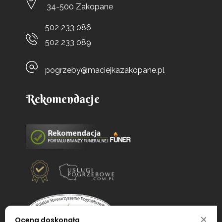
34-500 Zakopane
502 233 086
502 233 089
pogrzeby@maciejkazakopane.pl
Rekomendacje
Ocena doskonała