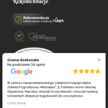
Rekomendacje
Ocena doskonała
Na podstawie
34 opinii
W obliczu niespodziewanego odejścia mojego Męża,
Zakład Pogrzebowy «Maciejka", tj. Państwo Anna i Maciej
Gąsienica-Sieczka, okazali mi życzliwość i otoczyli opieką
na każdym etapie przygotowań do uroczystości
pogrzebowej. Pan Maciej sprawnie ogarnął transport i
© 2022
Usługi pogrzebowe Maciejka
. Wszelkie
Czytaj więcej
czuwał nad porządkiem podczas pogrzebu. Pani Ania