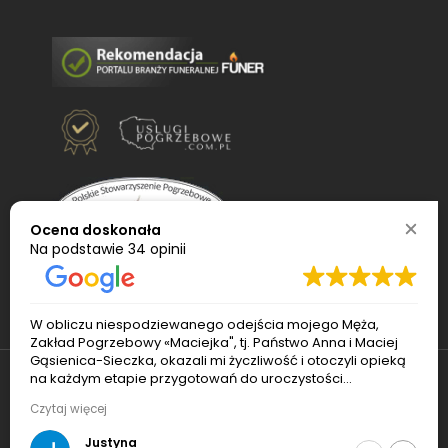
Ocena doskonała
Na podstawie
34 opinii
W obliczu niespodziewanego odejścia mojego Męża,
Zakład Pogrzebowy «Maciejka", tj. Państwo Anna i Maciej
Gąsienica-Sieczka, okazali mi życzliwość i otoczyli opieką
na każdym etapie przygotowań do uroczystości
pogrzebowej. Pan Maciej sprawnie ogarnął transport i
© 2022
Usługi pogrzebowe Maciejka
. Wszelkie
Czytaj więcej
czuwał nad porządkiem podczas pogrzebu. Pani Ania
bardzo pomogła mi z formalnościami (również po
prawa zastrzeżone
Justyna