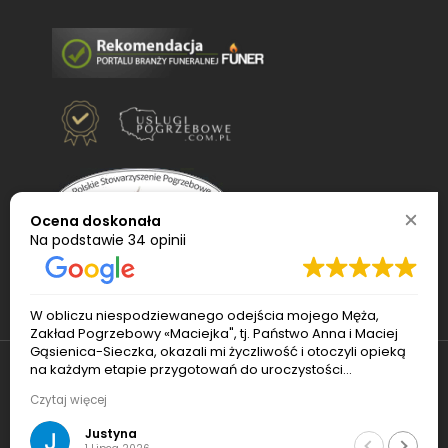
Ocena doskonała
Na podstawie
34 opinii
W obliczu niespodziewanego odejścia mojego Męża,
Zakład Pogrzebowy «Maciejka", tj. Państwo Anna i Maciej
Gąsienica-Sieczka, okazali mi życzliwość i otoczyli opieką
na każdym etapie przygotowań do uroczystości
pogrzebowej. Pan Maciej sprawnie ogarnął transport i
© 2022
Usługi pogrzebowe Maciejka
. Wszelkie
Czytaj więcej
czuwał nad porządkiem podczas pogrzebu. Pani Ania
bardzo pomogła mi z formalnościami (również po
prawa zastrzeżone
Justyna
pogrzebie) i zaskakiwała pomysłami, które uczyniły