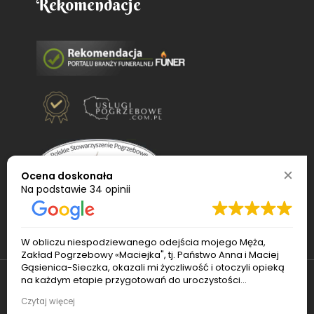
Rekomendacje
Ocena doskonała
Na podstawie
34 opinii
W obliczu niespodziewanego odejścia mojego Męża,
Zakład Pogrzebowy «Maciejka", tj. Państwo Anna i Maciej
Gąsienica-Sieczka, okazali mi życzliwość i otoczyli opieką
na każdym etapie przygotowań do uroczystości
pogrzebowej. Pan Maciej sprawnie ogarnął transport i
© 2022
Usługi pogrzebowe Maciejka
. Wszelkie
Czytaj więcej
czuwał nad porządkiem podczas pogrzebu. Pani Ania