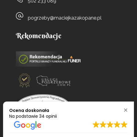
502 233 089
pogrzeby@maciejkazakopane.pl
Rekomendacje
Ocena doskonała
Na podstawie
34 opinii