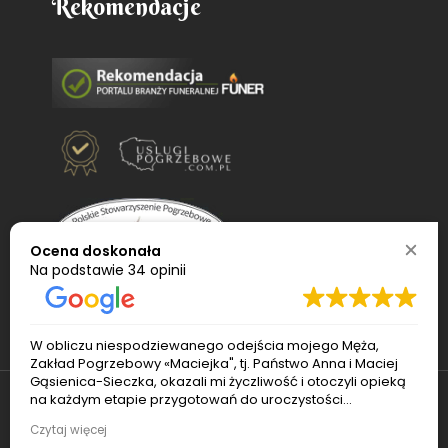
Rekomendacje
Ocena doskonała
Na podstawie
34 opinii
W obliczu niespodziewanego odejścia mojego Męża,
Zakład Pogrzebowy «Maciejka", tj. Państwo Anna i Maciej
Gąsienica-Sieczka, okazali mi życzliwość i otoczyli opieką
na każdym etapie przygotowań do uroczystości
pogrzebowej. Pan Maciej sprawnie ogarnął transport i
© 2022
Usługi pogrzebowe Maciejka
. Wszelkie
Czytaj więcej
czuwał nad porządkiem podczas pogrzebu. Pani Ania