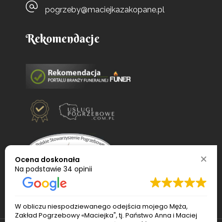
pogrzeby@maciejkazakopane.pl
Rekomendacje
Ocena doskonała
Na podstawie
34 opinii
W obliczu niespodziewanego odejścia mojego Męża,
Zakład Pogrzebowy «Maciejka", tj. Państwo Anna i Maciej