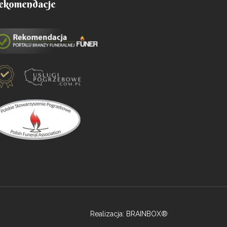
ekomendacje
zatroszczył się
Dziękuję serdecznie Pani Ani za zalatwienie
 najtrudniejszych
wszystkich formalności związanych z
ozałatwiali
pogrzebem zaloga : pełny profesjonalizm
pomogli,doradzili
mili,kompetetni, punktualni .Polecam.
Stani Szlaga
8 Lutego 2026
Realizacja: BRAINBOX®