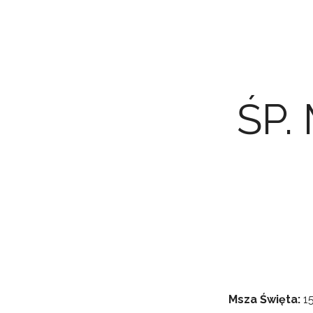
ŚP.
Msza Święta:
15