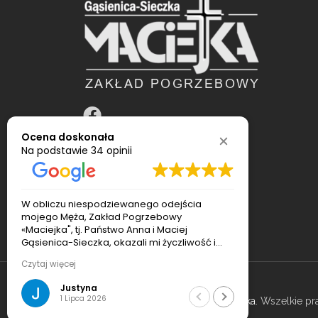
Ocena doskonała
Na podstawie
34 opinii
W obliczu niespodziewanego odejścia
Załatwia sp
mojego Męża, Zakład Pogrzebowy
pogrzebowym
«Maciejka", tj. Państwo Anna i Maciej
firma. Pole
Gąsienica-Sieczka, okazali mi życzliwość i
otoczyli opieką na każdym etapie
Czytaj więcej
przygotowań do uroczystości pogrzebowej.
Pan Maciej sprawnie ogarnął transport i
Justyna
Hal
czuwał nad porządkiem podczas pogrzebu.
1 Lipca 2026
21 
© 2022
Usługi pogrzebowe Maciejka
. Wszelkie p
Pani Ania bardzo pomogła mi z