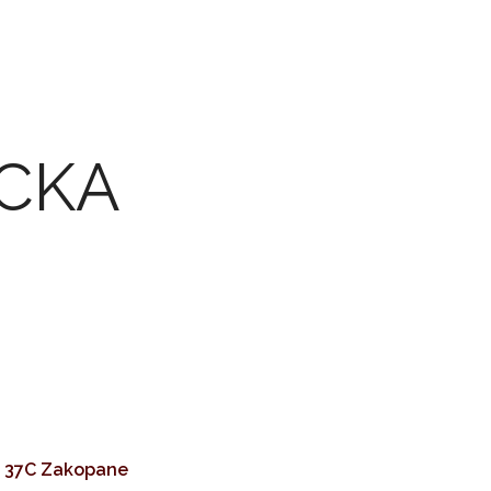
UCKA
 37C Zakopane