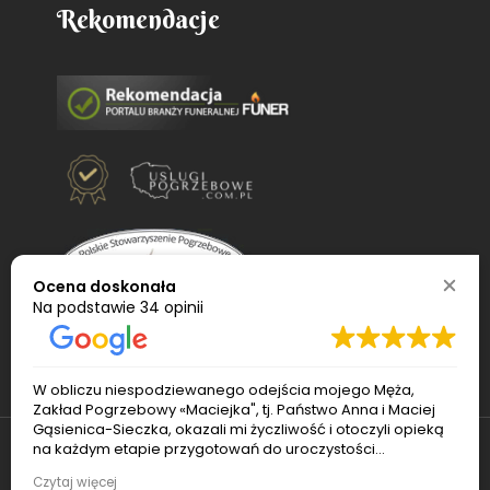
Rekomendacje
Ocena doskonała
Na podstawie
34 opinii
W obliczu niespodziewanego odejścia mojego Męża,
Zakład Pogrzebowy «Maciejka", tj. Państwo Anna i Maciej
Gąsienica-Sieczka, okazali mi życzliwość i otoczyli opieką
na każdym etapie przygotowań do uroczystości
pogrzebowej. Pan Maciej sprawnie ogarnął transport i
© 2022
Usługi pogrzebowe Maciejka
. Wszelkie
Czytaj więcej
czuwał nad porządkiem podczas pogrzebu. Pani Ania