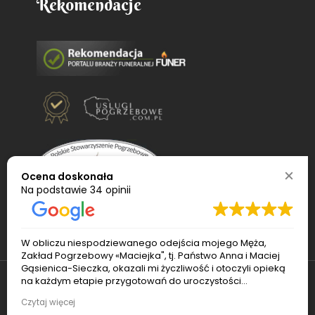
Rekomendacje
Ocena doskonała
Na podstawie
34 opinii
W obliczu niespodziewanego odejścia mojego Męża,
Zakład Pogrzebowy «Maciejka", tj. Państwo Anna i Maciej
Gąsienica-Sieczka, okazali mi życzliwość i otoczyli opieką
na każdym etapie przygotowań do uroczystości
pogrzebowej. Pan Maciej sprawnie ogarnął transport i
© 2022
Usługi pogrzebowe Maciejka
. Wszelkie
Czytaj więcej
czuwał nad porządkiem podczas pogrzebu. Pani Ania