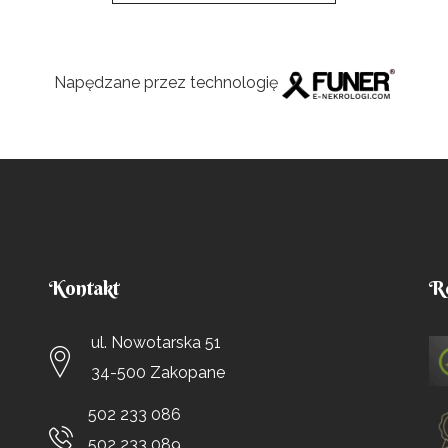
Napędzane przez technologię
Kontakt
R
ul. Nowotarska 51
34-500 Zakopane
502 233 086
502 233 089