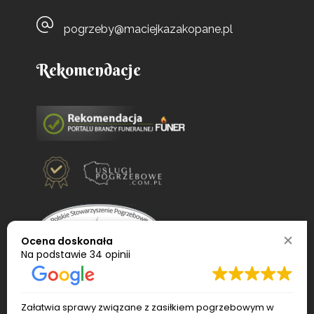
pogrzeby@maciejkazakopane.pl
Rekomendacje
Ocena doskonała
Na podstawie
34 opinii
Załatwia sprawy związane z zasiłkiem pogrzebowym w