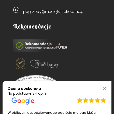
pogrzeby@maciejkazakopane.pl
Rekomendacje
Ocena doskonała
Na podstawie
34 opinii
W obliczu niespodziewanego odejścia mojego Męża,