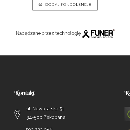
DODAJ KONDOLENCJE
Napędzane przez technologię
Kontakt
R
ul. Nowotarska 51
34-500 Zakopane
502 233 086