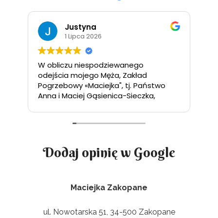
Justyna
1 Lipca 2026
W obliczu niespodziewanego
Za
odejścia mojego Męża, Zakład
po
Pogrzebowy «Maciejka", tj. Państwo
pr
Anna i Maciej Gąsienica-Sieczka,
okazali mi życzliwość i otoczyli opieką
na każdym etapie przygotowań do
uroczystości pogrzebowej. Pan
Maciej sprawnie ogarnął transport i
czuwał nad porządkiem podczas
Dodaj opinię w Google
pogrzebu. Pani Ania bardzo pomogła
mi z formalnościami (również po
pogrzebie) i zaskakiwała pomysłami,
które uczyniły uroczystość
Maciejka Zakopane
niezapomnianą i piękną. Wspaniałe
dekoracje kwietne, profesjonalizm w
ul. Nowotarska 51, 34-500 Zakopane