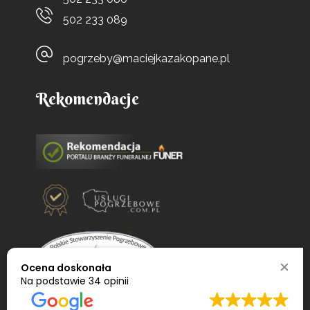
502 233 089
pogrzeby@maciejkazakopane.pl
Rekomendacje
Ocena doskonała
Na podstawie
34 opinii